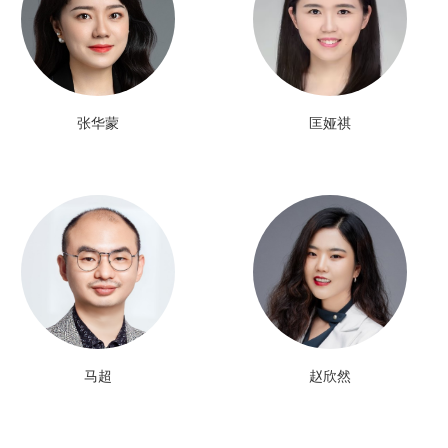
张华蒙
匡娅祺
马超
赵欣然