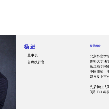
杨 进
资历简介
董事长
北京外交学
剑桥大学法
首席执行官
长江商学院
中国律师、
裁员及上市
先后担任法
问和TCL科