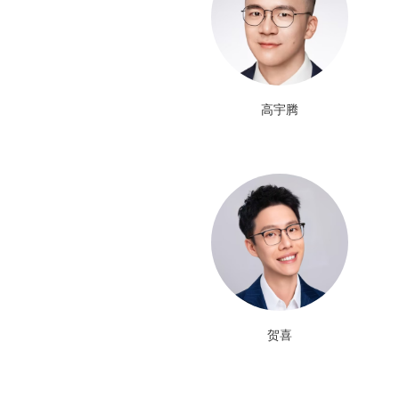
高宇腾
贺喜