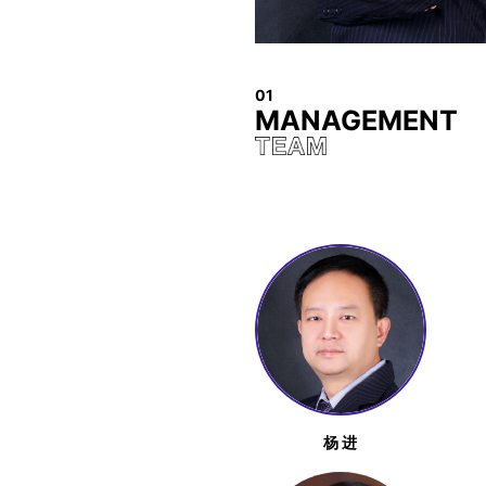
01
MANAGEMENT
杨 进