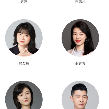
唐波
蒋忠凡
郑奕梅
燕菁菁