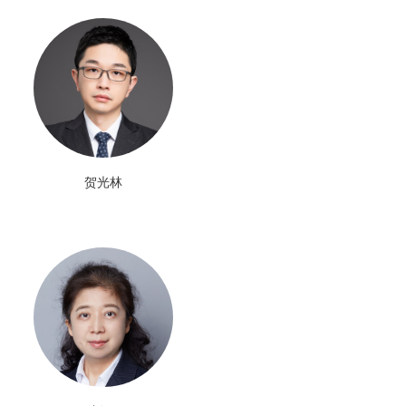
申请代理
分析咨询
交易运营
贺光林
许可/诉讼
商标版权