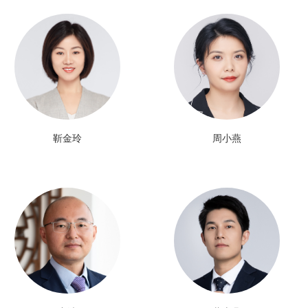
靳金玲
周小燕