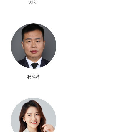
刘明
杨流洋