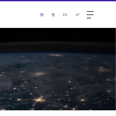
简
繁
EN
JP