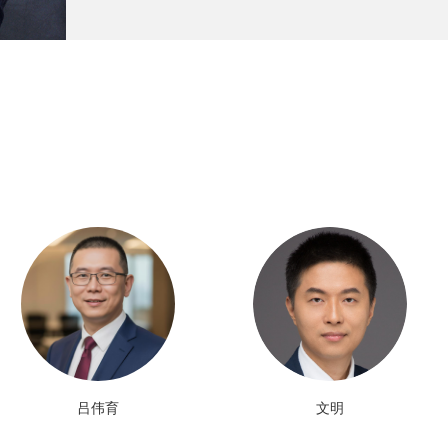
吕伟育
文明