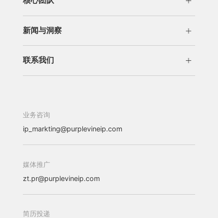
核心团队
交易运营
许可/诉讼
管理团队
专业团队
商标版权
新闻与洞察
新闻
洞察
联系我们
办公机构
加入我们
业务咨询
ip_markting@purplevineip.com
媒体推广
zt.pr@purplevineip.com
简历投递