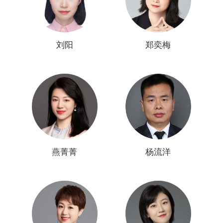
刘阳
郑奕梅
燕菁菁
杨流洋