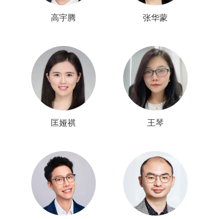
高宇腾
张华蒙
匡娅祺
王琴