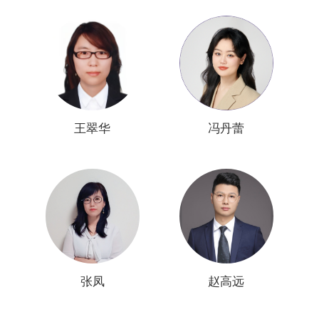
王翠华
冯丹蕾
张凤
赵高远