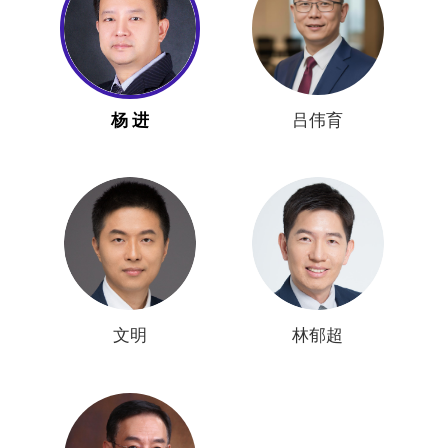
杨 进
吕伟育
文明
林郁超