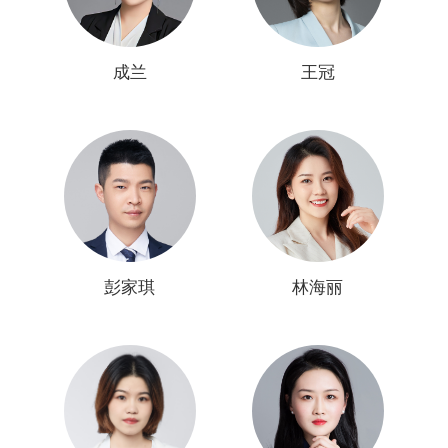
成兰
王冠
彭家琪
林海丽