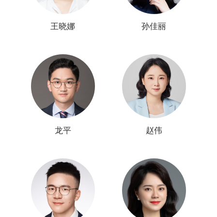
王晓娜
孙佳丽
龙平
赵伟