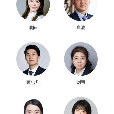
濮阳
唐波
蒋忠凡
刘明