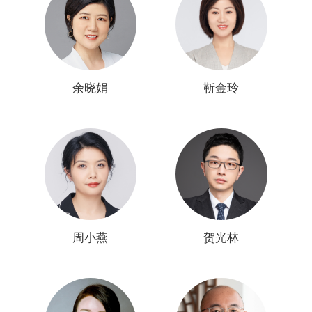
申请代理
分析咨询
交易运营
余晓娟
靳金玲
许可/诉讼
商标版权
周小燕
贺光林