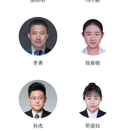
陈秋明
冯小娇
李勇
祝春晓
孙杰
邢嘉钰