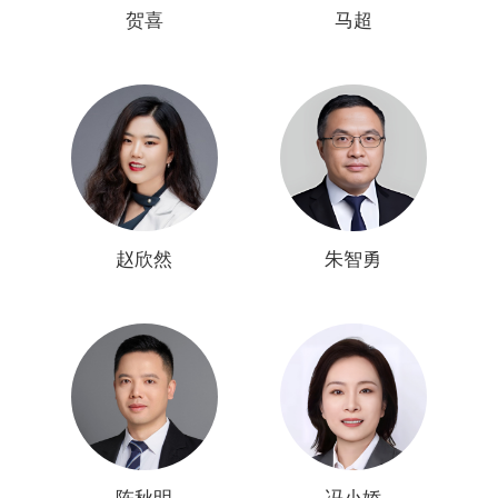
贺喜
马超
赵欣然
朱智勇