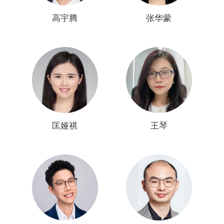
高宇腾
张华蒙
匡娅祺
王琴