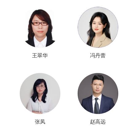
王翠华
冯丹蕾
张凤
赵高远