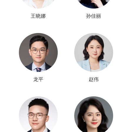
王晓娜
孙佳丽
龙平
赵伟