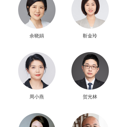
申请代理
分析咨询
交易运营
余晓娟
靳金玲
许可/诉讼
商标版权
周小燕
贺光林