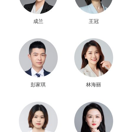
成兰
王冠
彭家琪
林海丽