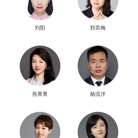
刘阳
郑奕梅
燕菁菁
杨流洋