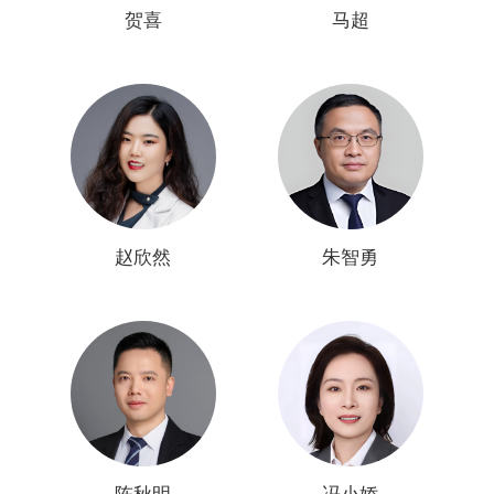
贺喜
马超
赵欣然
朱智勇