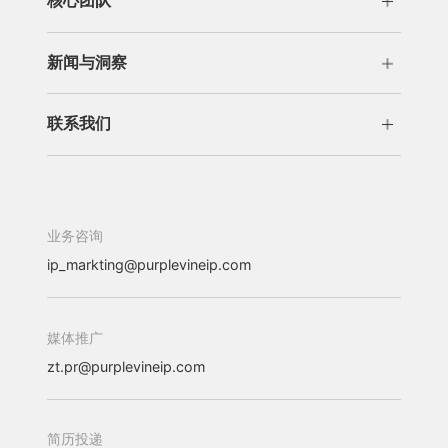
核心团队
交易运营
许可/诉讼
管理团队
专业团队
商标版权
新闻与洞察
新闻
洞察
联系我们
办公机构
加入我们
业务咨询
ip_markting@purplevineip.com
媒体推广
zt.pr@purplevineip.com
简历投递