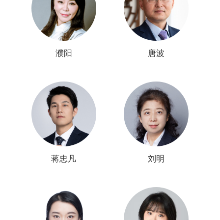
濮阳
唐波
蒋忠凡
刘明