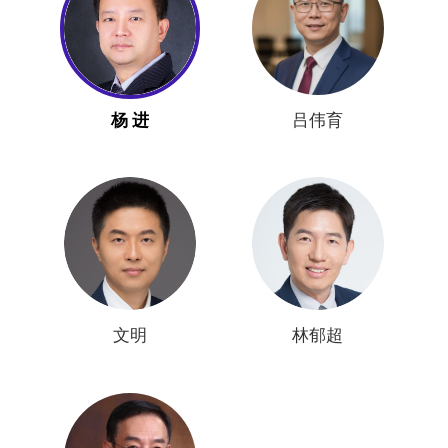
杨 进
吕伟育
文明
林郁超