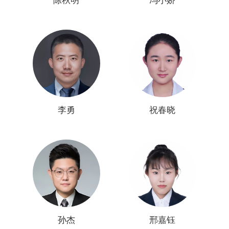
陈秋明
冯小娇
李勇
祝春晓
孙杰
邢嘉钰