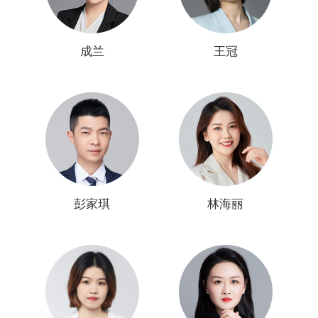
成兰
王冠
彭家琪
林海丽