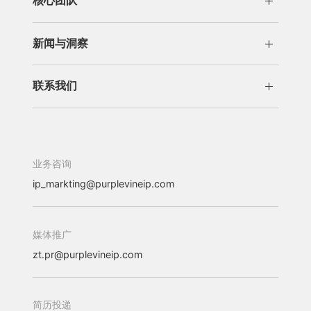
核心团队
交易运营
许可/诉讼
管理团队
专业团队
商标版权
新闻与洞察
新闻
洞察
联系我们
办公机构
加入我们
业务咨询
ip_markting@purplevineip.com
媒体推广
zt.pr@purplevineip.com
简历投递