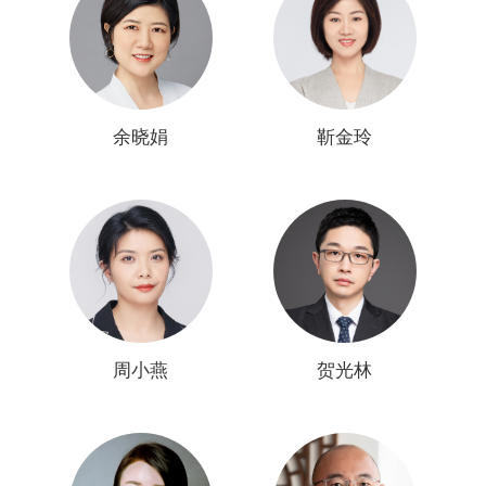
申请代理
分析咨询
交易运营
余晓娟
靳金玲
许可/诉讼
商标版权
周小燕
贺光林