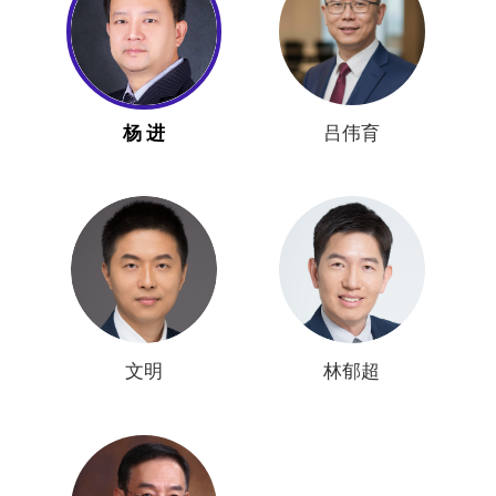
杨 进
吕伟育
文明
林郁超