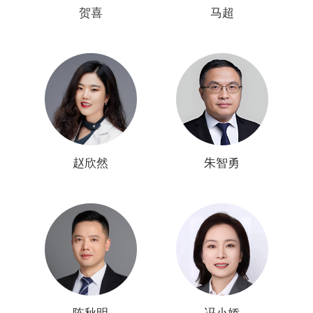
贺喜
马超
赵欣然
朱智勇