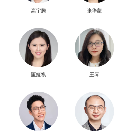
高宇腾
张华蒙
匡娅祺
王琴