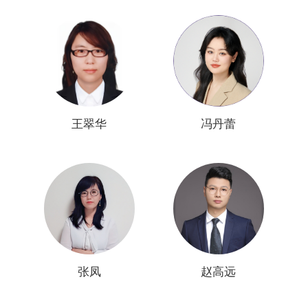
王翠华
冯丹蕾
张凤
赵高远