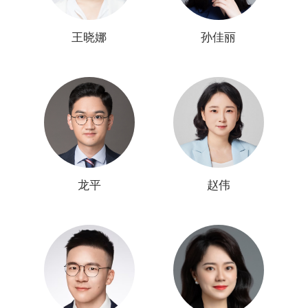
王晓娜
孙佳丽
龙平
赵伟