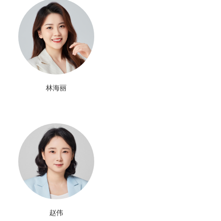
林海丽
赵伟