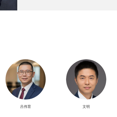
吕伟育
文明