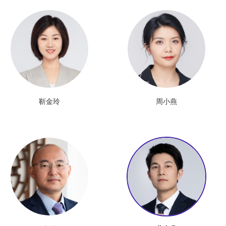
靳金玲
周小燕