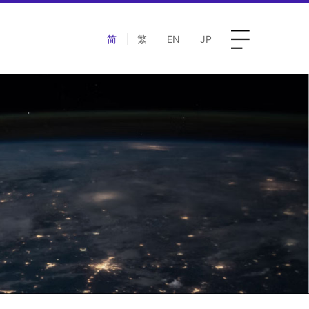
简
繁
EN
JP