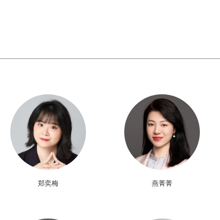
凡先生曾先后
顾问、酷派
子科技网安
生拥有华南
士学位、华
位。
郑奕梅
燕菁菁