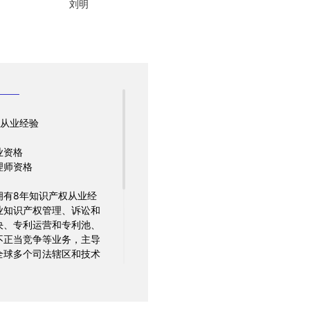
刘明
权从业经验
业资格
理师资格
拥有8年知识产权从业经
业知识产权管理、诉讼和
决、专利运营和专利池、
不正当竞争等业务，主导
全球多个司法辖区和技术
专利许可和诉讼案件，涉
国、UPC、巴西、日本、
等。加入紫藤之前，蒋忠