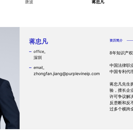
唐波
蒋忠凡
蒋忠凡
资历简介
office_
8年知识产
深圳
中国法律职
email_
中国专利代
zhongfan.jiang@purplevineip.com
蒋忠凡先生
验，擅长企
许可争议解
反垄断和反
过多个横跨
领域的复杂
及美国、德
韩国、中国