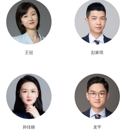
王冠
彭家琪
孙佳丽
龙平