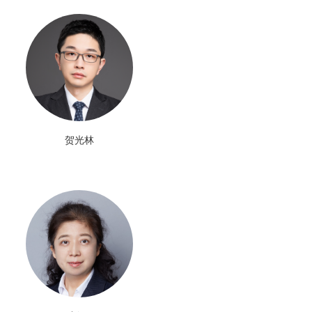
申请代理
分析咨询
交易运营
贺光林
许可/诉讼
商标版权