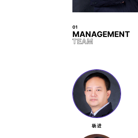
01
MANAGEMENT
杨 进