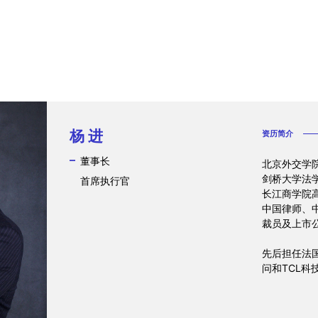
杨 进
资历简介
董事长
北京外交学
剑桥大学法
首席执行官
长江商学院
中国律师、
裁员及上市
先后担任法
问和TCL科