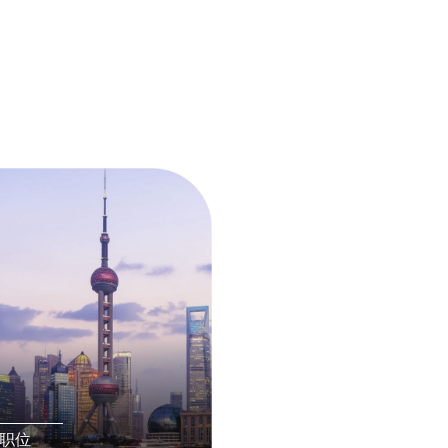
海
 职位