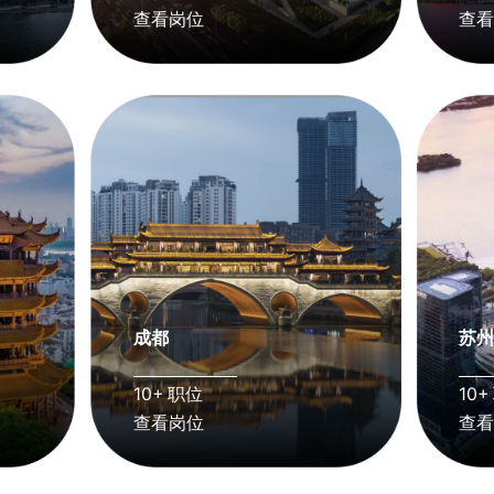
查看岗位
查
成都
苏
10+ 职位
10+
查看岗位
查