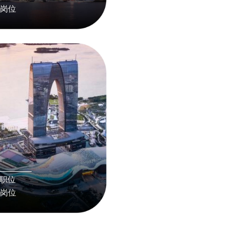
看岗位
州
 职位
看岗位