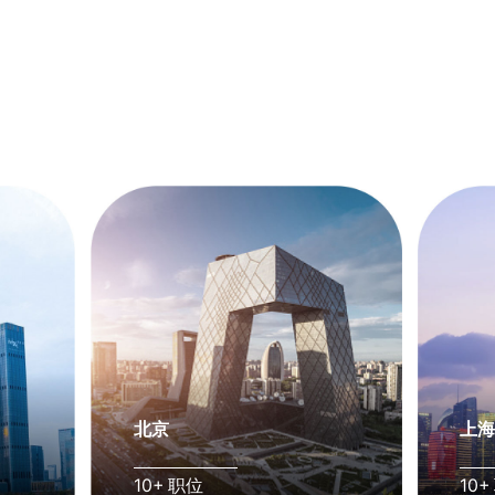
北京
上
10+ 职位
10+