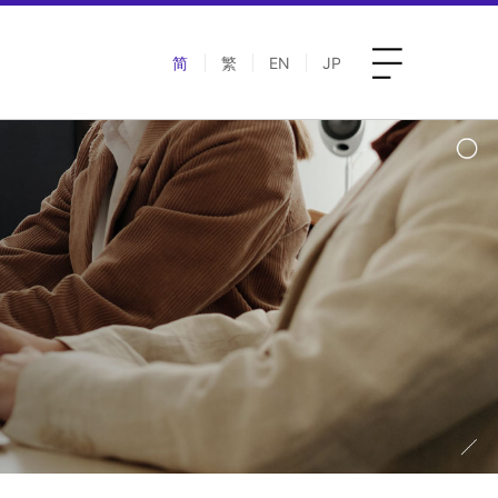
简
繁
EN
JP