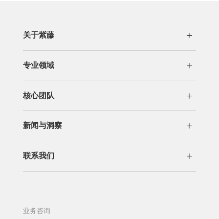
关于紫藤
公司概况
发展历程
专业领域
荣誉资质
专利代理
分析咨询
核心团队
交易运营
许可/诉讼
管理团队
专业团队
商标版权
新闻与洞察
新闻
洞察
联系我们
办公机构
加入我们
业务咨询