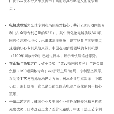
白皮书从技术分支维度揭示了当前最具战略意义的竞争焦
点：
电解质领域
为全球专利布局的绝对核心，共计2,838项同族专
利（占全球专利总量的52%）。其中硫化物电解质以801项
同族位居核心地位，已形成深厚壁垒，是市场参与者需重点
规避的核心专利风险来源。中国在电解质领域的专利积累
（1100项同族专利）已超过日本，显示出快速追赶态势。
在
正极与负极
方向，硅基负极（1036项同族专利）与锂金属
负极（990项同族专利）构成"双主导"格局，专利壁垒深厚。
在制造工艺与电池结构设计方向，日本企业积累深厚，中韩
仍处于追赶阶段，这也是当前全固态电池产业化的另一核心
瓶颈。
干法工艺
方向，韩国企业及美国企业依托深厚专利积累构筑
先发优势，日本企业走出了差异化路线，中国干法工艺专利