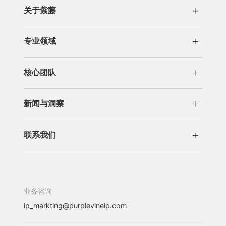
关于紫藤
公司概况
发展历程
专业领域
荣誉资质
专利代理
分析咨询
核心团队
交易运营
许可/诉讼
管理团队
专业团队
商标版权
新闻与洞察
新闻
洞察
联系我们
办公机构
加入我们
业务咨询
ip_markting@purplevineip.com