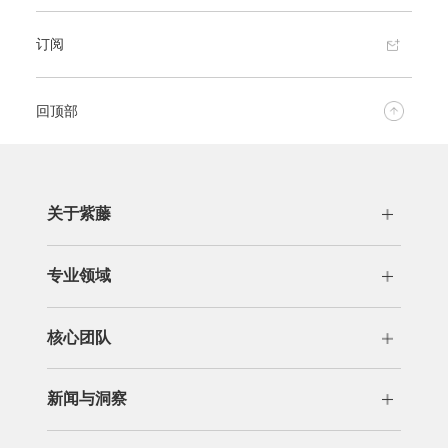
订阅
回顶部
关于紫藤
公司概况
发展历程
专业领域
荣誉资质
专利代理
分析咨询
核心团队
交易运营
许可/诉讼
管理团队
专业团队
商标版权
新闻与洞察
新闻
洞察